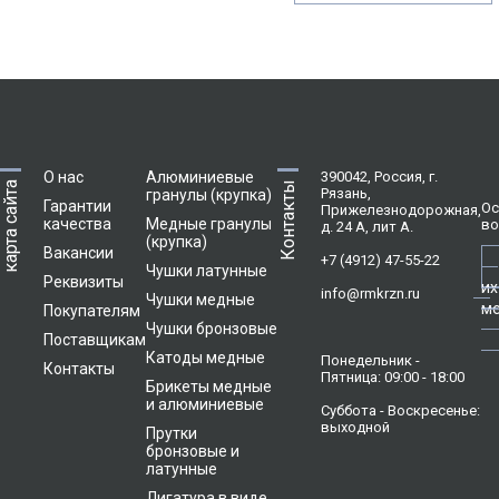
О нас
Алюминиевые
390042, Россия, г.
карта сайта
Контакты
Рязань,
гранулы (крупка)
Гарантии
Ос
Прижелезнодорожная,
качества
Медные гранулы
во
д. 24 А, лит А.
(крупка)
Вакансии
+7 (4912) 47-55-22
Чушки латунные
Реквизиты
их
info@rmkrzn.ru
Чушки медные
м
Покупателям
Чушки бронзовые
Поставщикам
Катоды медные
Понедельник -
Контакты
Пятница: 09:00 - 18:00
Брикеты медные
и алюминиевые
Суббота - Воскресенье:
выходной
Прутки
бронзовые и
латунные
Лигатура в виде