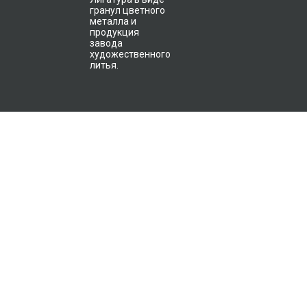
гранул цветного
металла и
продукция
завода
художественного
литья.